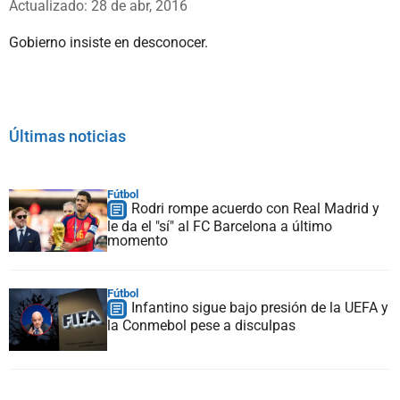
Actualizado: 28 de abr, 2016
Gobierno insiste en desconocer.
Últimas noticias
Fútbol
Rodri rompe acuerdo con Real Madrid y
le da el "sí" al FC Barcelona a último
momento
Fútbol
Infantino sigue bajo presión de la UEFA y
la Conmebol pese a disculpas