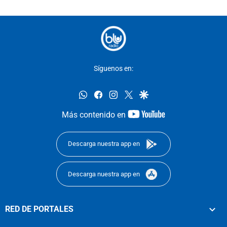
Síguenos en:
whatsapp
facebook
instagram
twitter
google
youtube-
Más contenido en
footer
Descarga nuestra app en
Descarga nuestra app en
RED DE PORTALES