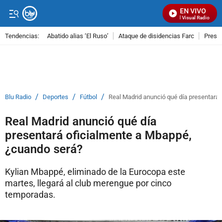
EN VIVO
Señal Visual Radio
Tendencias:
Abatido alias ‘El Ruso’
Ataque de disidencias Farc
Preso
PUBLICIDAD
/
/
/
Blu Radio
Deportes
Fútbol
Real Madrid anunció qué día presentará
Real Madrid anunció qué día
presentará oficialmente a Mbappé,
¿cuando será?
Kylian Mbappé, eliminado de la Eurocopa este
martes, llegará al club merengue por cinco
temporadas.