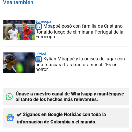
Vea también
Eurocopa
Mbappé posó con familia de Cristiano
Ronaldo luego de eliminar a Portugal de la
Eurocopa
Fútbol
Kylian Mbappé y la odisea de jugar con
una máscara tras fractura nasal: "Es un
horror"
Únase a nuestro canal de Whatsapp y manténgase
al tanto de los hechos más relevantes.
✔️ Síganos en Google Noticias con toda la
información de Colombia y el mundo.