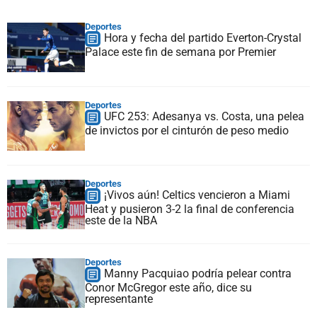
Deportes
Hora y fecha del partido Everton-Crystal
Palace este fin de semana por Premier
Deportes
UFC 253: Adesanya vs. Costa, una pelea
de invictos por el cinturón de peso medio
Deportes
¡Vivos aún! Celtics vencieron a Miami
Heat y pusieron 3-2 la final de conferencia
este de la NBA
Deportes
Manny Pacquiao podría pelear contra
Conor McGregor este año, dice su
representante