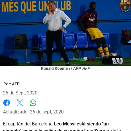
Ronald Koeman / AFP
AFP
Por:
AFP
26 de Sept, 2020
Whatsapp
Facebook
X
Actualizado: 26 de sept, 2020
El capitán del Barcelona
Leo Messi está siendo "un
ejemplo", pese a la salida de su amigo Luis Suárez
, de la