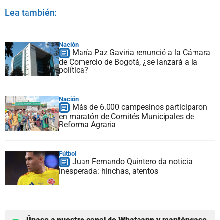
Lea también:
Nación
María Paz Gaviria renunció a la Cámara
de Comercio de Bogotá, ¿se lanzará a la
política?
Nación
Más de 6.000 campesinos participaron
en maratón de Comités Municipales de
Reforma Agraria
Fútbol
Juan Fernando Quintero da noticia
inesperada: hinchas, atentos
Únase a nuestro canal de Whatsapp y manténgase