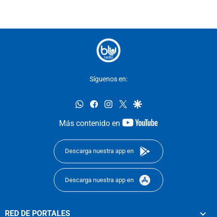
Síguenos en:
whatsapp
facebook
instagram
twitter
google
youtube-
Más contenido en
footer
Descarga nuestra app en
Descarga nuestra app en
RED DE PORTALES