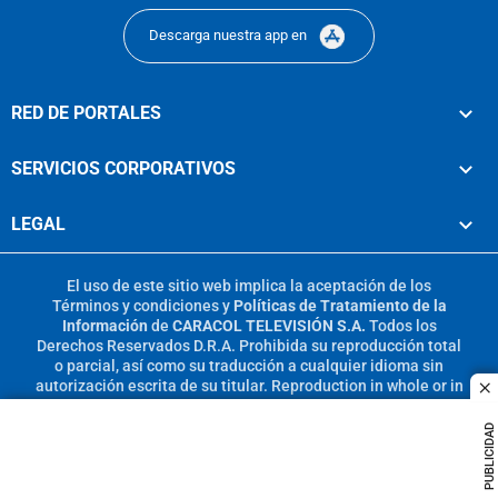
Descarga nuestra app en
RED DE PORTALES
SERVICIOS CORPORATIVOS
LEGAL
El uso de este sitio web implica la aceptación de los
Términos y condiciones
y
Políticas de Tratamiento de la
Información
de
CARACOL TELEVISIÓN S.A.
Todos los
Derechos Reservados D.R.A. Prohibida su reproducción total
o parcial, así como su traducción a cualquier idioma sin
autorización escrita de su titular. Reproduction in whole or in
c
part, or translation without written permission is prohibited.
All rights reserved 2025.
PUBLICIDAD
MIEMBRO DE: