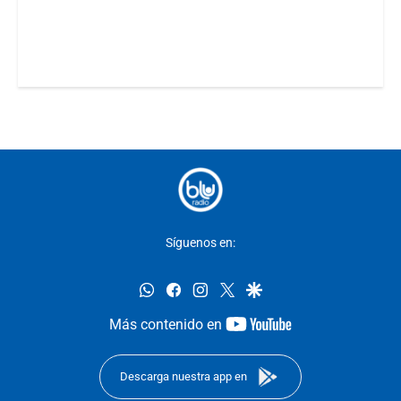
Síguenos en:
whatsapp
facebook
instagram
twitter
google
youtube-
Más contenido en
footer
Descarga nuestra app en