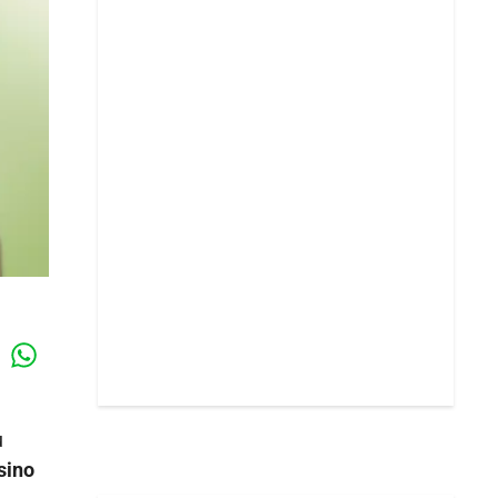
Whatsapp
k
u
sino