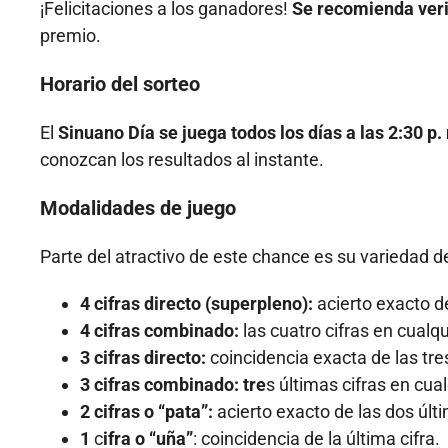
¡Felicitaciones a los ganadores!
Se recomienda verif
premio.
Horario del sorteo
El
Sinuano Día se juega todos los días a las 2:30 p.
conozcan los resultados al instante.
Modalidades de juego
Parte del atractivo de este chance es su variedad d
4 cifras directo (superpleno):
acierto exacto de
4 cifras combinado:
las cuatro cifras en cualqu
3 cifras directo:
coincidencia exacta de las tres
3 cifras combinado: tre
s últimas cifras en cua
2 cifras o “pata”:
acierto exacto de las dos últi
1
c
ifra o “uña”
: coincidencia de la última cifra.