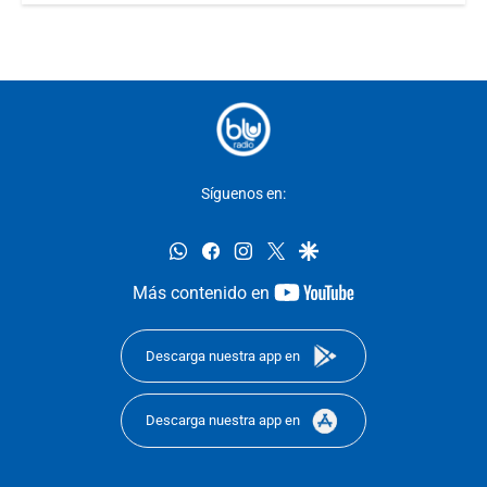
Síguenos en:
whatsapp
facebook
instagram
twitter
google
youtube-
Más contenido en
footer
Descarga nuestra app en
Descarga nuestra app en