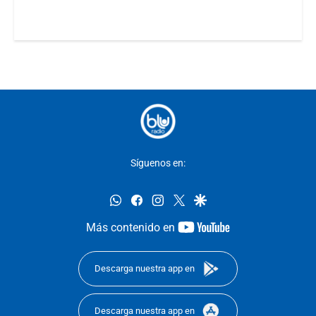
Síguenos en:
whatsapp
facebook
instagram
twitter
google
youtube-
Más contenido en
footer
Descarga nuestra app en
Descarga nuestra app en