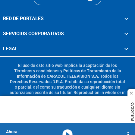
RED DE PORTALES
SERVICIOS CORPORATIVOS
LEGAL
El uso de este sitio web implica la aceptación de los
Términos y condiciones
y
Políticas de Tratamiento de la
Información
de
CARACOL TELEVISIÓN S.A.
Todos los
Derechos Reservados D.R.A. Prohibida su reproducción total
o parcial, así como su traducción a cualquier idioma sin
autorización escrita de su titular. Reproduction in whole or in
c
part, or translation without written permission is prohibited.
All rights reserved 2025.
PUBLICIDAD
MIEMBRO DE:
media-icon