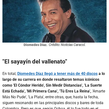
Diomedes Díaz.
Crédito: Noticias Caracol.
"El sayayín del vallenato"
En total,
Diomedes Díaz llegó a tener más de 40 discos
a lo
largo de su carrera en donde resaltaron temas icónicos
como 'El Cóndor Herido', Sin Medir Distancias', 'La Suerte
Está Echada', 'Mi Primera Cana', 'Tú Eres La Reina',
'Amarte
Más No Pude', 'La Plata', entre otras, que, hasta la fecha,
siguen resonando en las principales discos y bares de toda
Colombia. Pero es que, según Ochoa, él lo fue todo en el