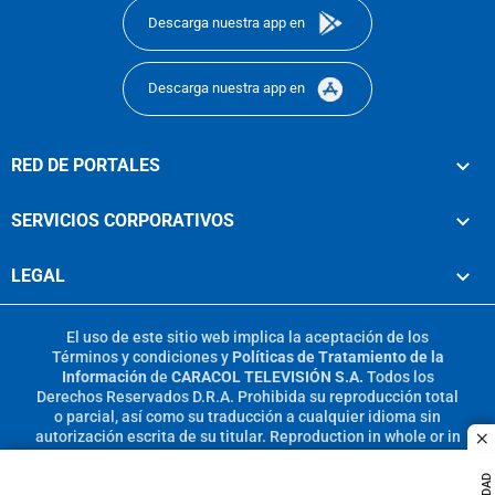
Descarga nuestra app en
Descarga nuestra app en
RED DE PORTALES
SERVICIOS CORPORATIVOS
LEGAL
El uso de este sitio web implica la aceptación de los
Términos y condiciones
y
Políticas de Tratamiento de la
Información
de
CARACOL TELEVISIÓN S.A.
Todos los
Derechos Reservados D.R.A. Prohibida su reproducción total
o parcial, así como su traducción a cualquier idioma sin
autorización escrita de su titular. Reproduction in whole or in
c
part, or translation without written permission is prohibited.
All rights reserved 2025.