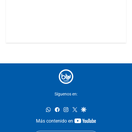
Síguenos en:
whatsapp
facebook
instagram
twitter
google
youtube-
Más contenido en
footer