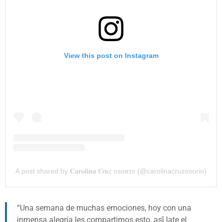
View this post on Instagram
A post shared by 𝐂𝐚𝐫𝐨𝐥𝐢𝐧𝐚 𝑪𝒓𝒖𝒛 ᴏsᴏʀɪᴏ (@carolinacruzosorio)
Una semana de muchas emociones, hoy con una
inmensa alegría les compartimos esto, así́ late el