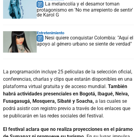
La melancolía y el desamor toman
protagonismo en 'No me arrepiento de sentir'
de Karol G
Entretenimiento
Nesi quiere conquistar Colombia: "Aquí el
apoyo al género urbano se siente de verdad"
La programación incluye 25 películas de la selección oficial,
conferencias, charlas y clips que estarán disponibles en una
plataforma virtual gratuita y de acceso mundial.
También
habrá actividades presenciales en Bogotá, Ibagué, Neiva,
Fusagasugá, Mosquera, Sibaté y Soacha,
a las cuales se
podrá asistir con registro previo a través de los enlaces que
se publicarán en las redes sociales del festival.
El festival aclara que no realiza proyecciones en el páramo
de Sumapaz ni promueve su turismo.
En su lugar, impulsa