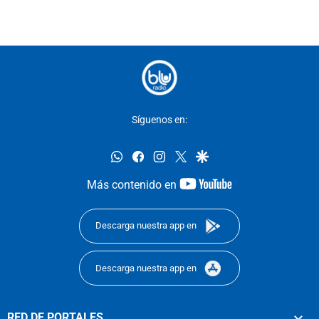
Síguenos en:
whatsapp
facebook
instagram
twitter
google
youtube-
Más contenido en
footer
Descarga nuestra app en
Descarga nuestra app en
RED DE PORTALES