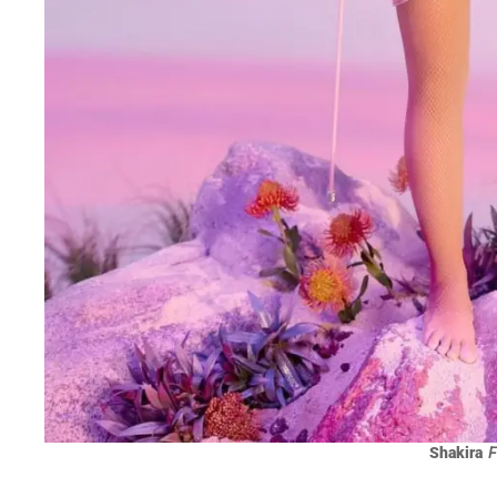
Shakira
F