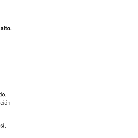
alto.
do.
nción
si,