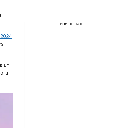
s
PUBLICIDAD
a 2024
es
.
cá un
o la