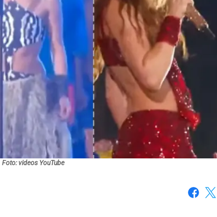
Foto: videos YouTube
Faceboo
X