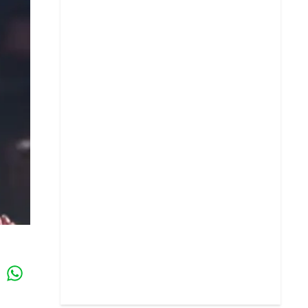
Whatsapp
k