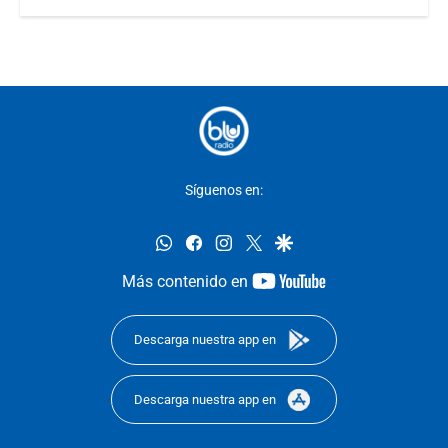
Síguenos en:
whatsapp
facebook
instagram
twitter
google
youtube-
Más contenido en
footer
Descarga nuestra app en
Descarga nuestra app en