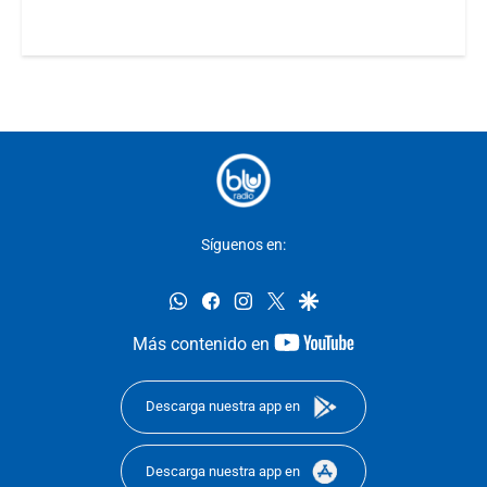
Síguenos en:
whatsapp
facebook
instagram
twitter
google
youtube-
Más contenido en
footer
Descarga nuestra app en
Descarga nuestra app en