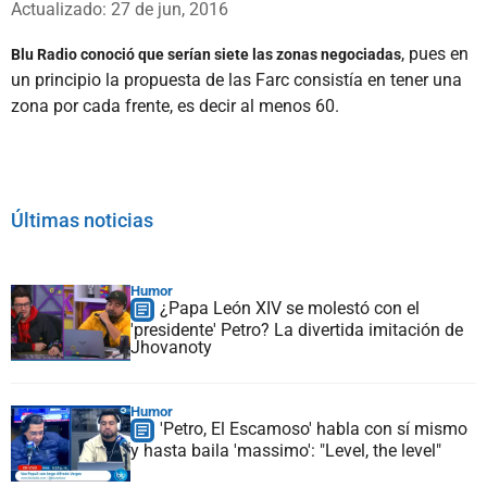
Actualizado: 27 de jun, 2016
, pues en
Blu Radio conoció que serían siete las zonas negociadas
un principio la propuesta de las Farc consistía en tener una
zona por cada frente, es decir al menos 60.
Últimas noticias
Humor
¿Papa León XIV se molestó con el
'presidente' Petro? La divertida imitación de
Jhovanoty
Humor
'Petro, El Escamoso' habla con sí mismo
y hasta baila 'massimo': "Level, the level"