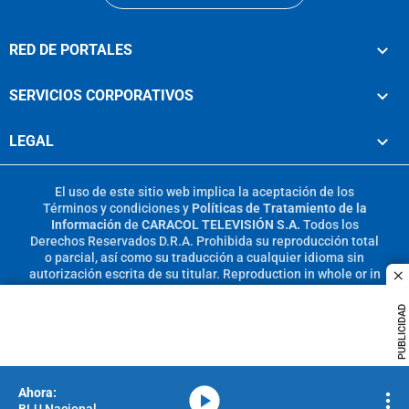
RED DE PORTALES
SERVICIOS CORPORATIVOS
LEGAL
El uso de este sitio web implica la aceptación de los
Términos y condiciones
y
Políticas de Tratamiento de la
Información
de
CARACOL TELEVISIÓN S.A.
Todos los
Derechos Reservados D.R.A. Prohibida su reproducción total
o parcial, así como su traducción a cualquier idioma sin
autorización escrita de su titular. Reproduction in whole or in
c
part, or translation without written permission is prohibited.
All rights reserved 2025.
PUBLICIDAD
MIEMBRO DE:
media-icon
BLU Nacional