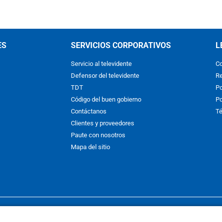
ES
SERVICIOS CORPORATIVOS
L
Servicio al televidente
Co
Defensor del televidente
Re
TDT
Po
Código del buen gobierno
Po
Contáctanos
Té
Clientes y proveedores
Paute con nosotros
Mapa del sitio
nos y condiciones
y
Políticas de Tratamiento de la Información
de
CAR
hibida su reproducción total o parcial, así como su traducción a cual