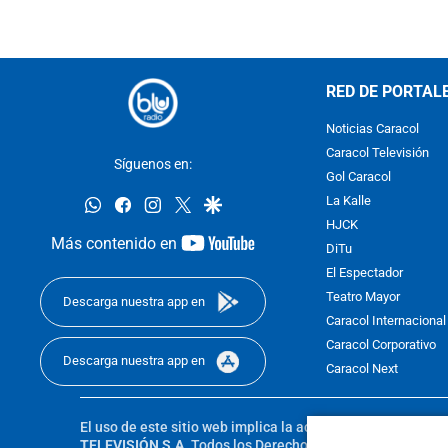
RED DE PORTAL
Noticias Caracol
Caracol Televisión
Síguenos en:
Gol Caracol
whatsapp
facebook
instagram
twitter
google
La Kalle
HJCK
youtube-
Más contenido en
DiTu
footer
El Espectador
Teatro Mayor
Descarga nuestra app en
Caracol Internacional
Caracol Corporativo
Descarga nuestra app en
Caracol Next
El uso de este sitio web implica la aceptación de los
Térmi
TELEVISIÓN S.A.
Todos los Derechos Reservados D.R.A. Pro