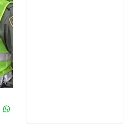
Whatsapp
k