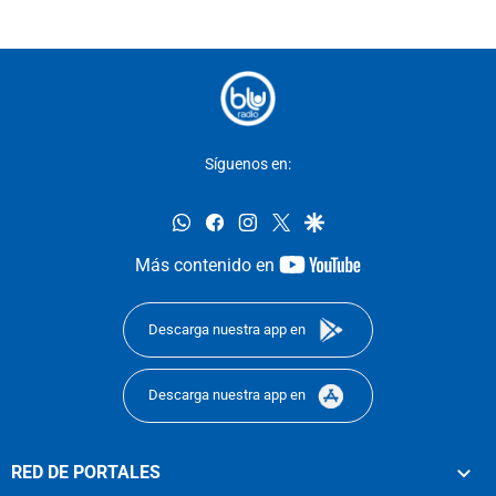
Síguenos en:
whatsapp
facebook
instagram
twitter
google
youtube-
Más contenido en
footer
Descarga nuestra app en
Descarga nuestra app en
RED DE PORTALES