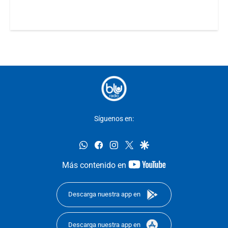
Síguenos en:
whatsapp
facebook
instagram
twitter
google
youtube-
Más contenido en
footer
Descarga nuestra app en
Descarga nuestra app en