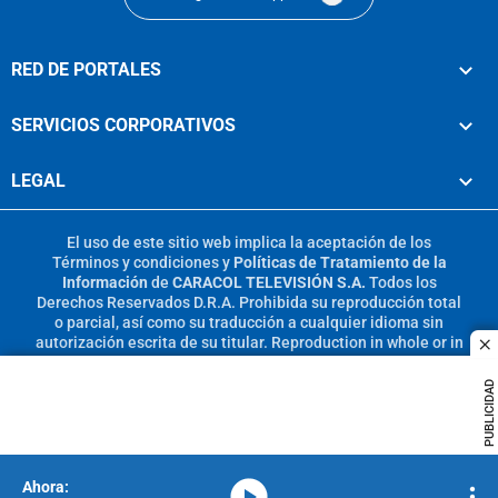
RED DE PORTALES
SERVICIOS CORPORATIVOS
LEGAL
El uso de este sitio web implica la aceptación de los
Términos y condiciones
y
Políticas de Tratamiento de la
Información
de
CARACOL TELEVISIÓN S.A.
Todos los
Derechos Reservados D.R.A. Prohibida su reproducción total
o parcial, así como su traducción a cualquier idioma sin
autorización escrita de su titular. Reproduction in whole or in
c
part, or translation without written permission is prohibited.
All rights reserved 2025.
PUBLICIDAD
MIEMBRO DE:
media-icon