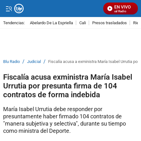
EN VIVO
Señal Visual Radio
Tendencias:
Abelardo De La Espriella
Cali
Presos trasladados
Rie
PUBLICIDAD
/
/
Blu Radio
Judicial
Fiscalía acusa a exministra María Isabel Urrutia por
Fiscalía acusa exministra María Isabel
Urrutia por presunta firma de 104
contratos de forma indebida
María Isabel Urrutia debe responder por
presuntamente haber firmado 104 contratos de
"manera subjetiva y selectiva", durante su tiempo
como ministra del Deporte.