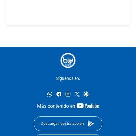
Síguenos en:
whatsapp
facebook
instagram
twitter
google
youtube-
Más contenido en
footer
Descarga nuestra app en