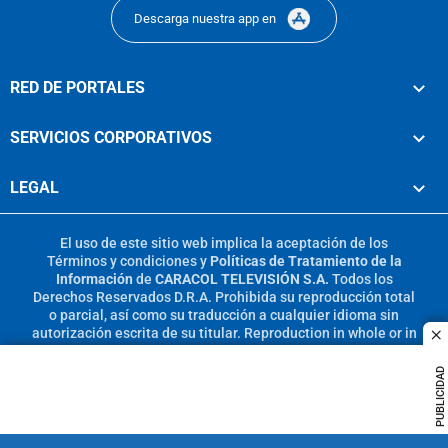
Descarga nuestra app en
RED DE PORTALES
SERVICIOS CORPORATIVOS
LEGAL
El uso de este sitio web implica la aceptación de los
Términos y condiciones
y
Políticas de Tratamiento de la
Información
de
CARACOL TELEVISIÓN S.A.
Todos los
Derechos Reservados D.R.A. Prohibida su reproducción total
o parcial, así como su traducción a cualquier idioma sin
autorización escrita de su titular. Reproduction in whole or in
c
part, or translation without written permission is prohibited.
All rights reserved 2025.
PUBLICIDAD
MIEMBRO DE: