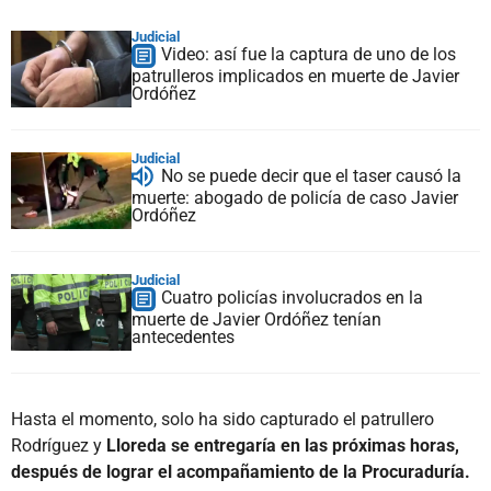
Judicial
Video: así fue la captura de uno de los
patrulleros implicados en muerte de Javier
Ordóñez
Judicial
No se puede decir que el taser causó la
muerte: abogado de policía de caso Javier
Ordóñez
Judicial
Cuatro policías involucrados en la
muerte de Javier Ordóñez tenían
antecedentes
Hasta el momento, solo ha sido capturado el patrullero
Rodríguez y
Lloreda se entregaría en las próximas horas,
después de lograr el acompañamiento de la Procuraduría.