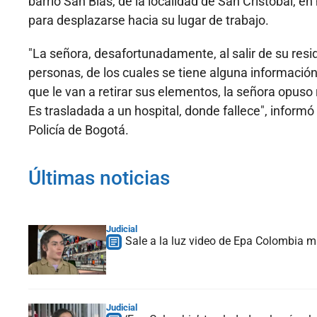
barrio San Blas, de la localidad de San Cristóbal, 
para desplazarse hacia su lugar de trabajo.
"La señora, desafortunadamente, al salir de su resi
personas, de los cuales se tiene alguna informació
que le van a retirar sus elementos, la señora opuso 
Es trasladada a un hospital, donde fallece", informó 
Policía de Bogotá.
Últimas noticias
Judicial
Sale a la luz video de Epa Colombia mi
Judicial