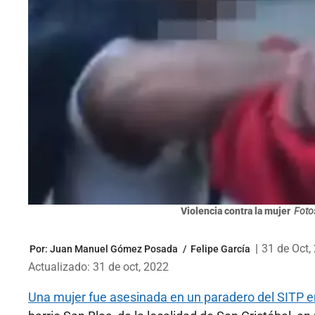
Violencia contra la mujer
Fotos
|
31 de Oct,
Por:
Juan Manuel Gómez Posada
/
Felipe García
Actualizado: 31 de oct, 2022
Una mujer fue asesinada en un paradero del SITP e