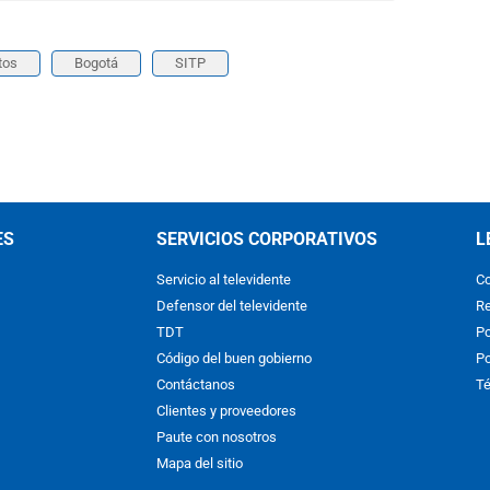
tos
Bogotá
SITP
ES
SERVICIOS CORPORATIVOS
L
Servicio al televidente
Co
Defensor del televidente
Re
TDT
Po
Código del buen gobierno
Po
Contáctanos
Té
Clientes y proveedores
Paute con nosotros
Mapa del sitio