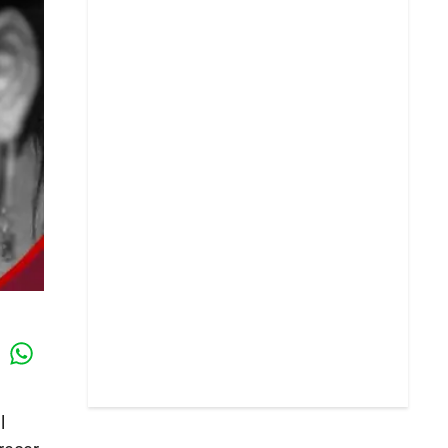
Whatsapp
k
l