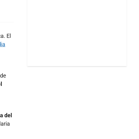
a. El
dia
 de
l
a del
laria