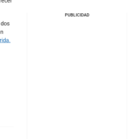
recer
PUBLICIDAD
 dos
en
rida.