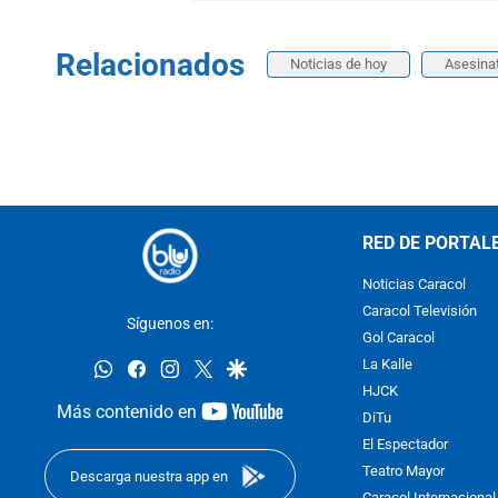
Relacionados
Noticias de hoy
Asesina
RED DE PORTAL
Noticias Caracol
Caracol Televisión
Síguenos en:
Gol Caracol
whatsapp
facebook
instagram
twitter
google
La Kalle
HJCK
youtube-
Más contenido en
DiTu
footer
El Espectador
Teatro Mayor
Descarga nuestra app en
Caracol Internacional