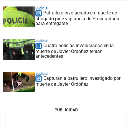
Judicial
Patrullero involucrado en muerte de
abogado pide vigilancia de Procuraduría
para entregarse
Judicial
Cuatro policías involucrados en la
muerte de Javier Ordóñez tenían
antecedentes
Judicial
Capturan a patrullero investigado por
muerte de Javier Ordóñez
PUBLICIDAD