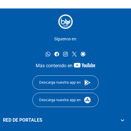
Síguenos en:
whatsapp
facebook
instagram
twitter
google
youtube-
Más contenido en
footer
Descarga nuestra app en
Descarga nuestra app en
RED DE PORTALES