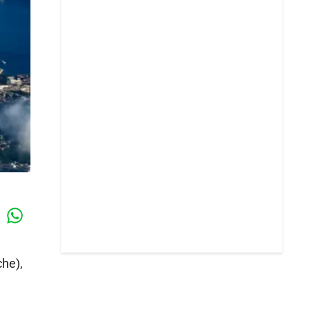
Whatsapp
k
che),