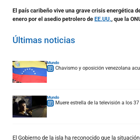
El país caribeño vive una grave crisis energética
enero por el asedio petrolero de
EE.UU.
, que la ON
Últimas noticias
Mundo
Chavismo y oposición venezolana acue
Mundo
Muere estrella de la televisión a los 
El Gobierno de la isla ha reconocido que la situació