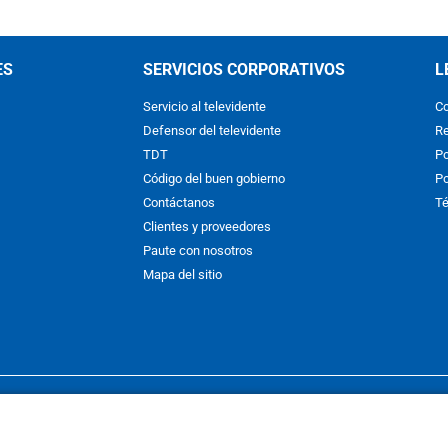
ES
SERVICIOS CORPORATIVOS
L
Servicio al televidente
Co
Defensor del televidente
Re
TDT
Po
Código del buen gobierno
Po
Contáctanos
Té
Clientes y proveedores
Paute con nosotros
Mapa del sitio
nos y condiciones
y
Políticas de Tratamiento de la Información
de
CAR
hibida su reproducción total o parcial, así como su traducción a cual
 or in part, or translation without written permission is prohibited. All 