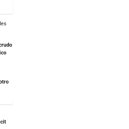
les
 crudo
ico
otro
cit