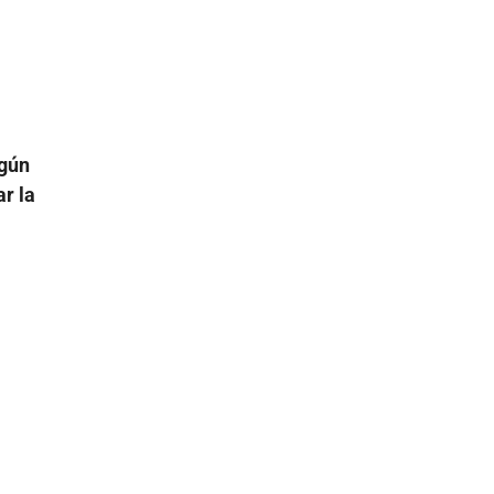
egún
r la