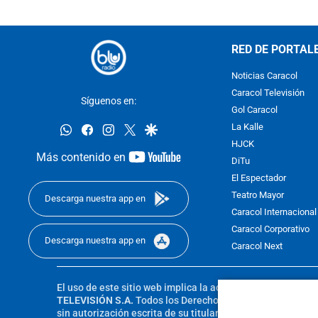
RED DE PORTAL
Noticias Caracol
Caracol Televisión
Síguenos en:
Gol Caracol
whatsapp
facebook
instagram
twitter
google
La Kalle
HJCK
youtube-
Más contenido en
DiTu
footer
El Espectador
Teatro Mayor
Descarga nuestra app en
Caracol Internacional
Caracol Corporativo
Descarga nuestra app en
Caracol Next
El uso de este sitio web implica la aceptación de los
Térmi
TELEVISIÓN S.A.
Todos los Derechos Reservados D.R.A. Pro
sin autorización escrita de su titular. Reproduction in whole