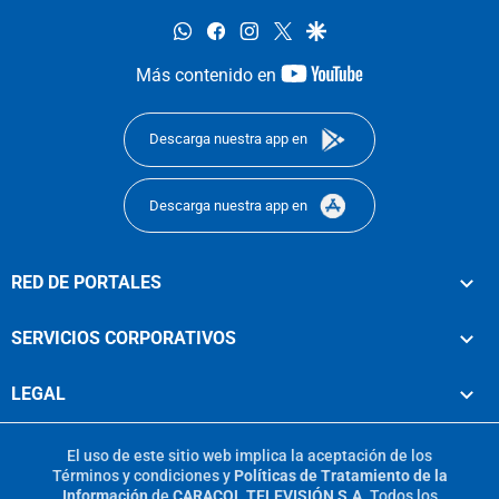
whatsapp
facebook
instagram
twitter
google
youtube-
Más contenido en
footer
Descarga nuestra app en
Descarga nuestra app en
RED DE PORTALES
SERVICIOS CORPORATIVOS
LEGAL
El uso de este sitio web implica la aceptación de los
Términos y condiciones
y
Políticas de Tratamiento de la
Información
de
CARACOL TELEVISIÓN S.A.
Todos los