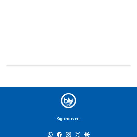
Síguenos en:
whatsapp
facebook
instagram
twitter
google