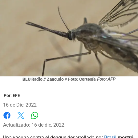
BLU Radio // Zancudo // Foto: Cortesía
Foto: AFP
Por:
EFE
16 de Dic, 2022
Whatsapp
Facebook
X
Actualizado: 16 de dic, 2022
Una vacuna contra el dengue desarrollada por
Brasil
mostró