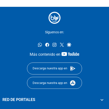
Síguenos en:
whatsapp
facebook
instagram
twitter
google
youtube-
Más contenido en
footer
Descarga nuestra app en
Descarga nuestra app en
RED DE PORTALES