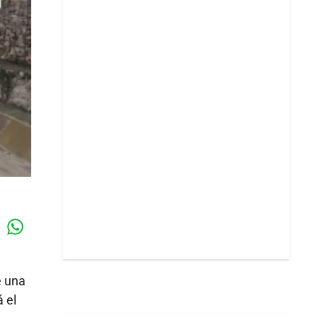
Whatsapp
k
e una
 el