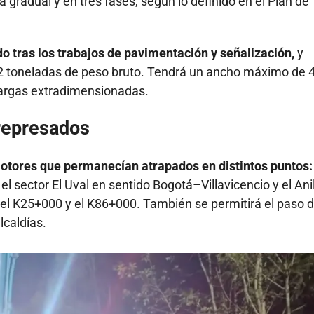
gradual y en tres fases, según lo definido en el Plan de
do tras los trabajos de pavimentación y señalización,
y
 52 toneladas de peso bruto. Tendrá un ancho máximo de 
argas extradimensionadas.
 represados
motores que permanecían atrapados en distintos puntos:
l sector El Uval en sentido Bogotá–Villavicencio y el Ani
e el K25+000 y el K86+000. También se permitirá el paso 
lcaldías.