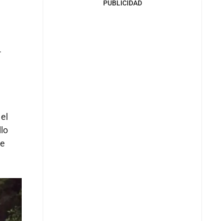
PUBLICIDAD
4
el
llo
de