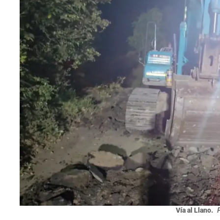
Vía al Llano.
F