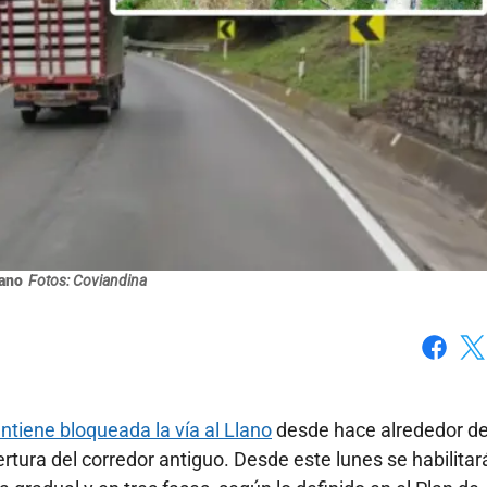
lano
Fotos: Coviandina
Faceboo
X
tiene bloqueada la vía al Llano
desde hace alrededor d
tura del corredor antiguo. Desde este lunes se habilitará