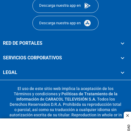
Descarga nuestra app en
Descarga nuestra app en
RED DE PORTALES
SERVICIOS CORPORATIVOS
LEGAL
El uso de este sitio web implica la aceptación de los
Términos y condiciones
y
Políticas de Tratamiento de la
Información
de
CARACOL TELEVISIÓN S.A.
Todos los
Derechos Reservados D.R.A. Prohibida su reproducción total
o parcial, así como su traducción a cualquier idioma sin
autorización escrita de su titular. Reproduction in whole or in
c
part, or translation without written permission is prohibited.
All rights reserved 2025.