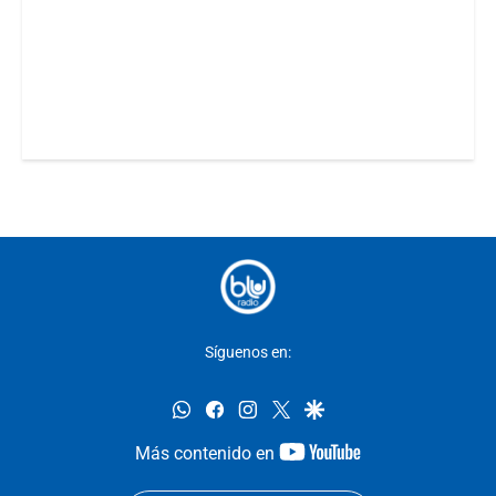
Síguenos en:
whatsapp
facebook
instagram
twitter
google
youtube-
Más contenido en
footer