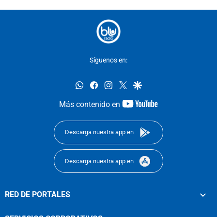
Síguenos en:
whatsapp
facebook
instagram
twitter
google
youtube-
Más contenido en
footer
Descarga nuestra app en
Descarga nuestra app en
RED DE PORTALES