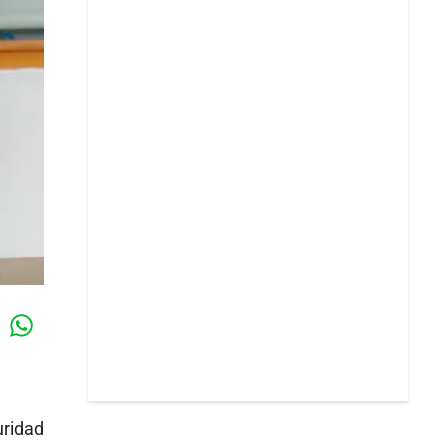
Whatsapp
k
uridad