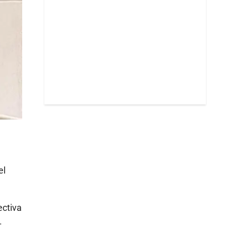
el
ectiva
.