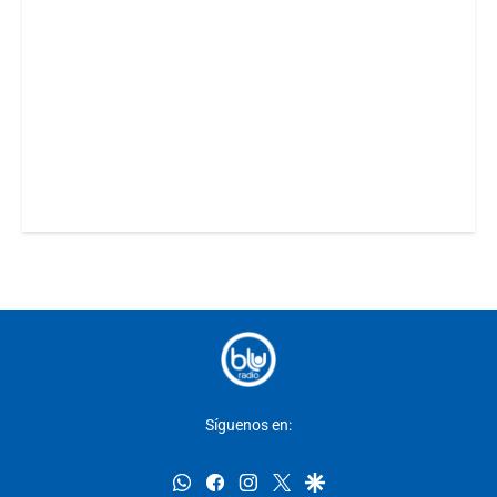
Síguenos en:
whatsapp
facebook
instagram
twitter
google