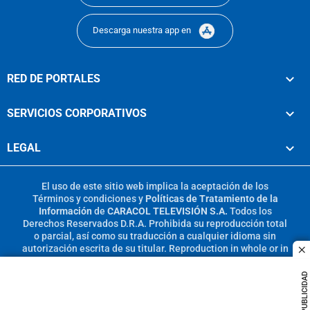
Descarga nuestra app en
RED DE PORTALES
SERVICIOS CORPORATIVOS
LEGAL
El uso de este sitio web implica la aceptación de los
Términos y condiciones
y
Políticas de Tratamiento de la
Información
de
CARACOL TELEVISIÓN S.A.
Todos los
Derechos Reservados D.R.A. Prohibida su reproducción total
o parcial, así como su traducción a cualquier idioma sin
autorización escrita de su titular. Reproduction in whole or in
c
part, or translation without written permission is prohibited.
All rights reserved 2025.
PUBLICIDAD
MIEMBRO DE: