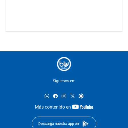
Síguenos en:
whatsapp
facebook
instagram
twitter
google
youtube-
Más contenido en
footer
Descarga nuestra app en