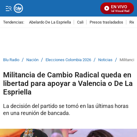
EN VIVO
Señal Visual Radio
Tendencias:
Abelardo De La Espriella
Cali
Presos trasladados
Rie
PUBLICIDAD
/
/
/
/
Blu Radio
Nación
Elecciones Colombia 2026
Noticias
Militancia
Militancia de Cambio Radical queda en
libertad para apoyar a Valencia o De La
Espriella
La decisión del partido se tomó en las últimas horas
en una reunión de bancada.