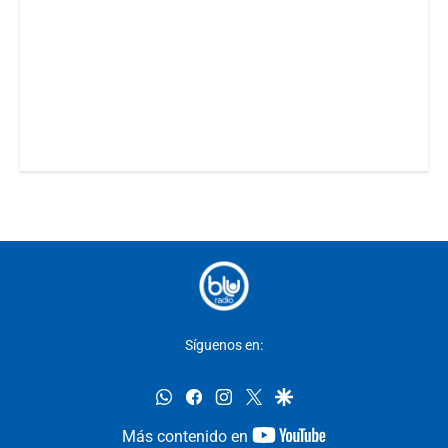
Síguenos en:
whatsapp
facebook
instagram
twitter
google
youtube-
Más contenido en