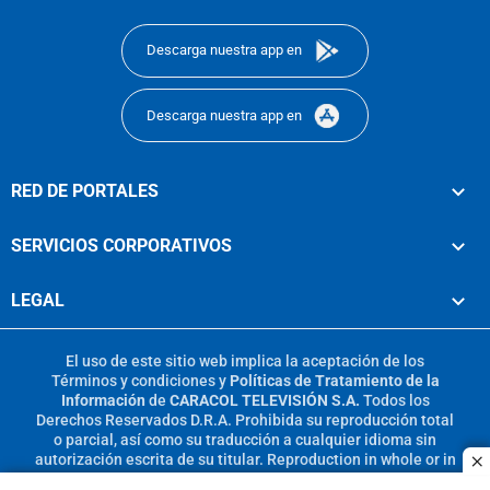
footer
Descarga nuestra app en
Descarga nuestra app en
RED DE PORTALES
SERVICIOS CORPORATIVOS
LEGAL
El uso de este sitio web implica la aceptación de los
Términos y condiciones
y
Políticas de Tratamiento de la
Información
de
CARACOL TELEVISIÓN S.A.
Todos los
Derechos Reservados D.R.A. Prohibida su reproducción total
o parcial, así como su traducción a cualquier idioma sin
autorización escrita de su titular. Reproduction in whole or in
c
part, or translation without written permission is prohibited.