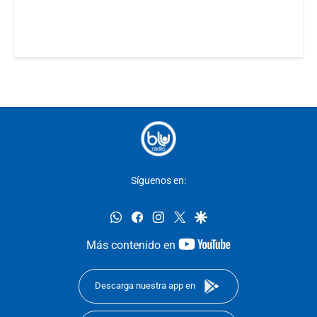
Síguenos en:
whatsapp
facebook
instagram
twitter
google
youtube-
Más contenido en
footer
Descarga nuestra app en