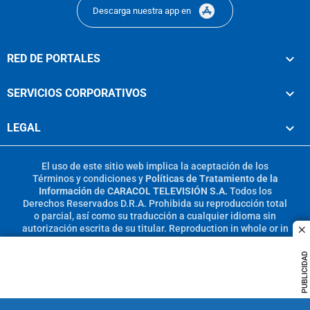
Descarga nuestra app en
RED DE PORTALES
SERVICIOS CORPORATIVOS
LEGAL
El uso de este sitio web implica la aceptación de los
Términos y condiciones
y
Políticas de Tratamiento de la
Información
de
CARACOL TELEVISIÓN S.A.
Todos los
Derechos Reservados D.R.A. Prohibida su reproducción total
o parcial, así como su traducción a cualquier idioma sin
autorización escrita de su titular. Reproduction in whole or in
c
part, or translation without written permission is prohibited.
All rights reserved 2025.
PUBLICIDAD
MIEMBRO DE: