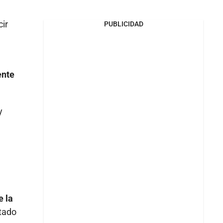
cir
PUBLICIDAD
ente
y
e la
ltado