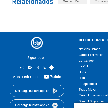
Relacionados
Gustavo Petro
Comisión 
RED DE PORTAL
Noticias Caracol
Caracol Televisión
Síguenos en:
Gol Caracol
whatsapp
facebook
instagram
twitter
google
La Kalle
HJCK
youtube-
Más contenido en
DiTu
footer
El Espectador
Teatro Mayor
Descarga nuestra app en
Caracol Internacional
Caracol Corporativo
Descarga nuestra app en
Caracol Next