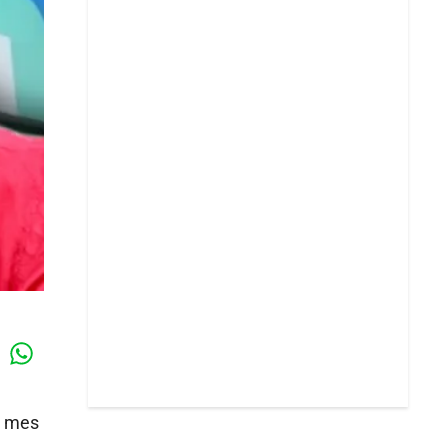
Whatsapp
k
l mes