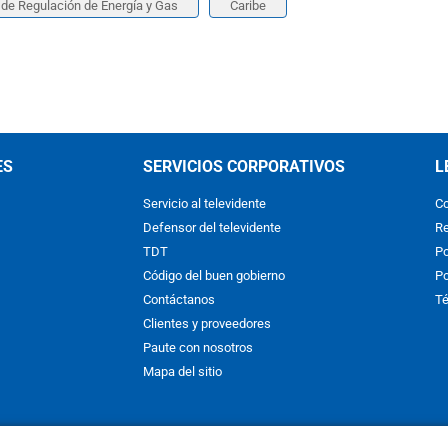
de Regulación de Energía y Gas
Caribe
ES
SERVICIOS CORPORATIVOS
L
Servicio al televidente
Co
Defensor del televidente
Re
TDT
Po
Código del buen gobierno
Po
Contáctanos
Té
Clientes y proveedores
Paute con nosotros
Mapa del sitio