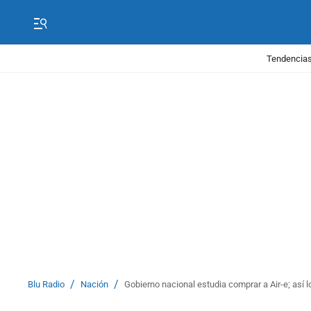
Tendencias
/
/
Blu Radio
Nación
Gobierno nacional estudia comprar a Air-e; así 