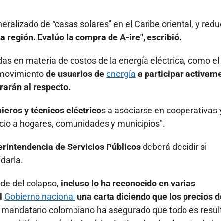
eralizado de “casas solares” en el Caribe oriental, y redu
a región. Evalúo la compra de A-ire", escribió.
as en materia de costos de la energía eléctrica, como el
l movimiento
de usuarios de
energía
a participar activam
rarán al respecto.
nieros y técnicos eléctrico
s a asociarse en cooperativas 
cio a hogares, comunidades y municipios".
perintendencia de Servicios Públicos
deberá decidir si
idarla.
rde del colapso,
incluso lo ha reconocido en varias
al
Gobierno nacional
una carta diciendo que los precios d
el mandatario colombiano ha asegurado que todo es resu