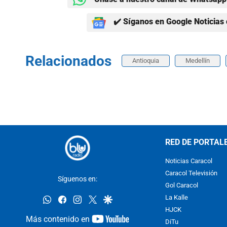
✔️ Síganos en Google Noticias 
Relacionados
Antioquia
Medellín
RED DE PORTAL
Noticias Caracol
Caracol Televisión
Síguenos en:
Gol Caracol
whatsapp
facebook
instagram
twitter
google
La Kalle
HJCK
youtube-
Más contenido en
DiTu