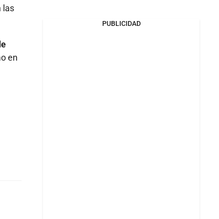
 las
PUBLICIDAD
de
mo en