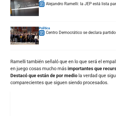
Alejandro Ramelli: la JEP está lista pa
Política
Centro Democrático se declara partido
Ramelli también señaló que en lo que será el empa
en juego cosas mucho más
importantes que recur
Destacó que están de por medio
la verdad que sigu
comparecientes que siguen siendo procesados.