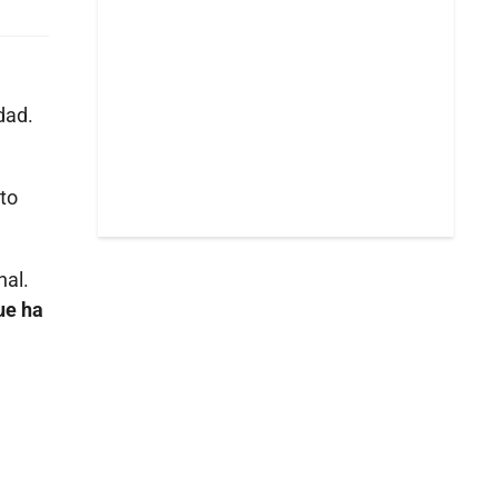
dad.
cto
nal.
ue ha