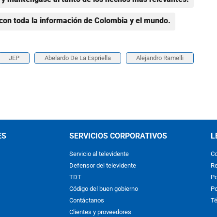
con toda la información de Colombia y el mundo.
JEP
Abelardo De La Espriella
Alejandro Ramelli
ES
SERVICIOS CORPORATIVOS
L
Servicio al televidente
Co
Defensor del televidente
Re
TDT
Po
Código del buen gobierno
Po
Contáctanos
Té
Clientes y proveedores