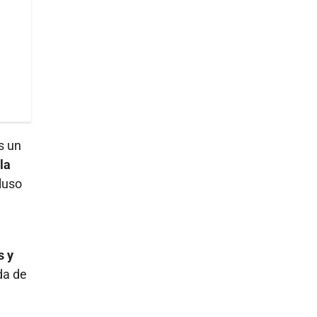
s un
la
luso
s y
da de