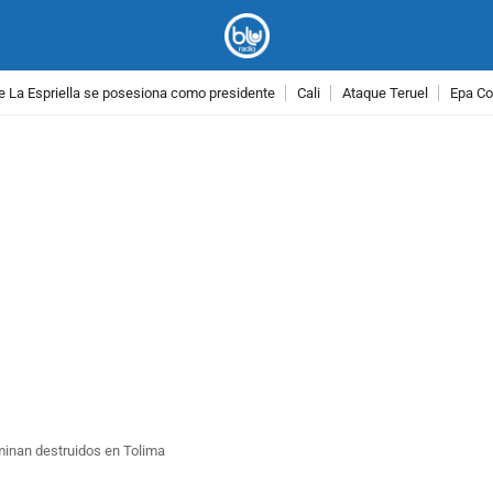
e La Espriella se posesiona como presidente
Cali
Ataque Teruel
Epa Co
PUBLICIDAD
rminan destruidos en Tolima