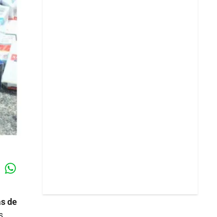
Whatsapp
k
ás de
s