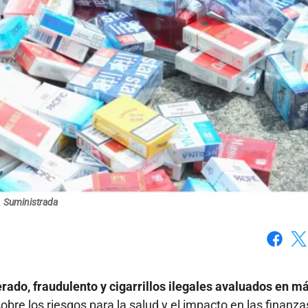
Suministrada
Faceboo
X
erado, fraudulento y cigarrillos ilegales avaluados en m
obre los riesgos para la salud y el impacto en las finanza