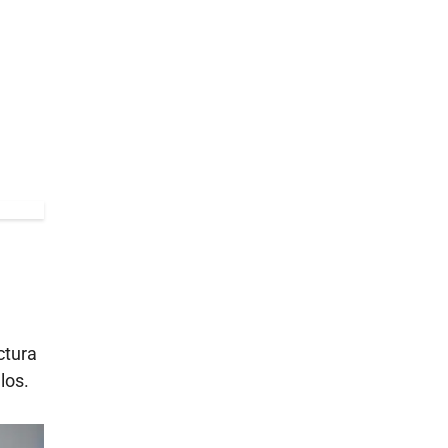
ctura
los.