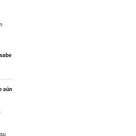
en
 sabe
e aún
a
 su