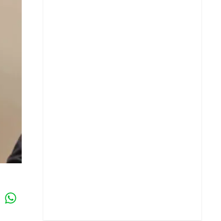
Whatsapp
k