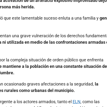
a activación de un artefacto explosivo improvisado dejó
ersona más herida.
ló que este lamentable suceso enluta a una familia y
gen
esentan una grave vulneración de los derechos fundament
ada ni utilizada en medio de las confrontaciones armadas
r la compleja situación de orden público que enfrenta
e mantiene a la población en una constante situación de
idumbre.
han ocasionado graves afectaciones a la seguridad,
la
des rurales como urbanas del municipio.
urgente a los actores armados, tanto el
ELN
, como las