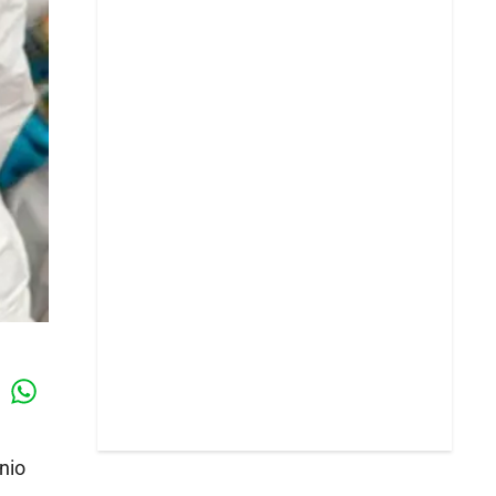
Whatsapp
k
nio