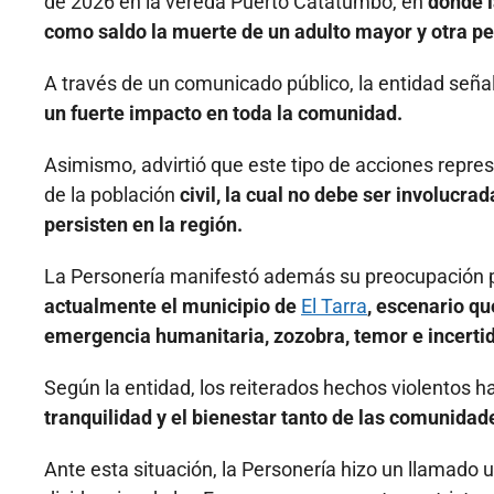
de 2026 en la vereda Puerto Catatumbo, en
donde l
como saldo la muerte de un adulto mayor y otra p
A través de un comunicado público, la entidad seña
un fuerte impacto en toda la comunidad.
Asimismo, advirtió que este tipo de acciones repr
de la población
civil, la cual no debe ser involucr
persisten en la región.
La Personería manifestó además su preocupación po
actualmente el municipio de
El Tarra
, escenario qu
emergencia humanitaria, zozobra, temor e incert
Según la entidad, los reiterados hechos violentos 
tranquilidad y el bienestar tanto de las comunida
Ante esta situación, la Personería hizo un llamado 