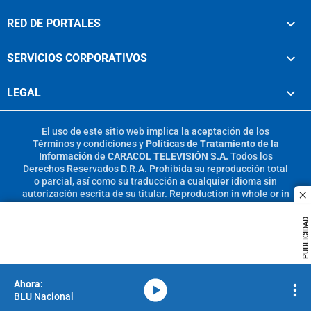
RED DE PORTALES
SERVICIOS CORPORATIVOS
LEGAL
El uso de este sitio web implica la aceptación de los
Términos y condiciones
y
Políticas de Tratamiento de la
Información
de
CARACOL TELEVISIÓN S.A.
Todos los
Derechos Reservados D.R.A. Prohibida su reproducción total
o parcial, así como su traducción a cualquier idioma sin
autorización escrita de su titular. Reproduction in whole or in
c
part, or translation without written permission is prohibited.
All rights reserved 2025.
PUBLICIDAD
MIEMBRO DE:
media-icon
BLU Nacional