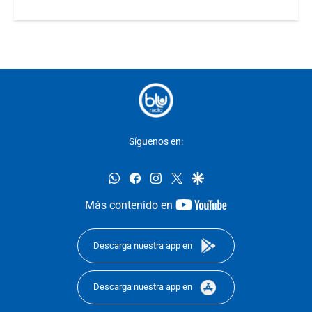
Síguenos en:
whatsapp
facebook
instagram
twitter
google
youtube-
Más contenido en
footer
Descarga nuestra app en
Descarga nuestra app en