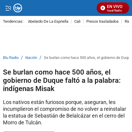
EN VIVO
Señal Visual Radio
Tendencias:
Abelardo De La Espriella
Cali
Presos trasladados
Rie
PUBLICIDAD
/
/
Blu Radio
Nación
Se burlan como hace 500 años, el gobierno de Duque 
Se burlan como hace 500 años, el
gobierno de Duque faltó a la palabra:
indígenas Misak
Los nativos están furiosos porque, aseguran, les
incumplieron el compromiso de no volver a reinstalar
la estatua de Sebastián de Belalcázar en el cerro del
Morro de Tulcán.