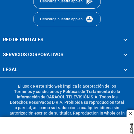
Descarga nuestra app en
Descarga nuestra app en
RED DE PORTALES
SERVICIOS CORPORATIVOS
LEGAL
El uso de este sitio web implica la aceptación de los
Términos y condiciones
y
Políticas de Tratamiento de la
Información
de
CARACOL TELEVISIÓN S.A.
Todos los
Derechos Reservados D.R.A. Prohibida su reproducción total
o parcial, así como su traducción a cualquier idioma sin
autorización escrita de su titular. Reproduction in whole or in
c
part, or translation without written permission is prohibited.
All rights reserved 2025.
PUBLICIDAD