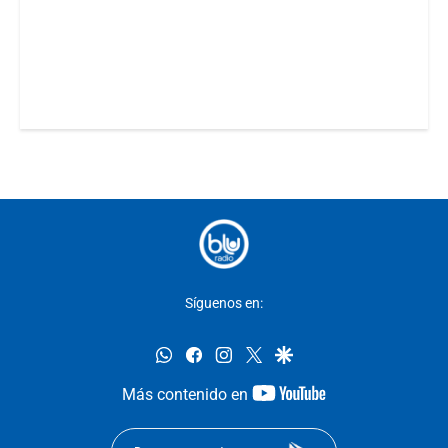
Síguenos en:
whatsapp
facebook
instagram
twitter
google
youtube-
Más contenido en
footer