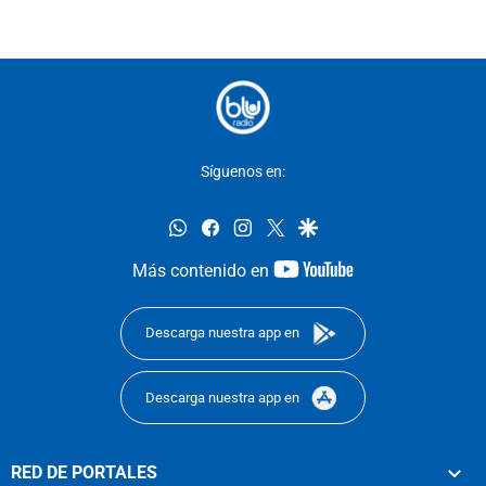
Síguenos en:
whatsapp
facebook
instagram
twitter
google
youtube-
Más contenido en
footer
Descarga nuestra app en
Descarga nuestra app en
RED DE PORTALES