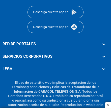
footer
Descarga nuestra app en
Descarga nuestra app en
RED DE PORTALES
SERVICIOS CORPORATIVOS
LEGAL
El uso de este sitio web implica la aceptación de los
Términos y condiciones
y
Políticas de Tratamiento de la
Información
de
CARACOL TELEVISIÓN S.A.
Todos los
Derechos Reservados D.R.A. Prohibida su reproducción total
o parcial, así como su traducción a cualquier idioma sin
autorización escrita de su titular. Reproduction in whole or in
c
part, or translation without written permission is prohibited.