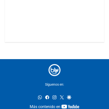
Síguenos en:
whatsapp
facebook
instagram
twitter
google
youtube-
Más contenido en