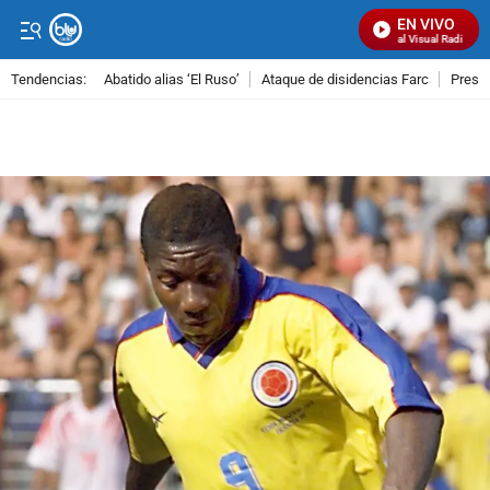
EN VIVO
Señal Visual Radio
Tendencias:
Abatido alias ‘El Ruso’
Ataque de disidencias Farc
Preso
PUBLICIDAD