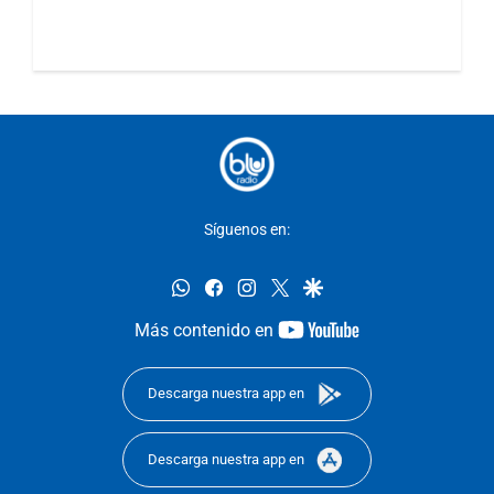
Síguenos en:
whatsapp
facebook
instagram
twitter
google
youtube-
Más contenido en
footer
Descarga nuestra app en
Descarga nuestra app en