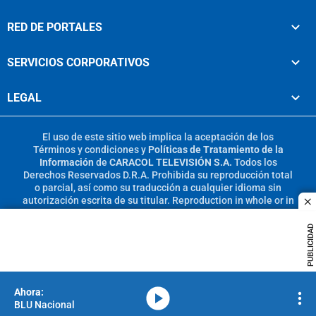
RED DE PORTALES
SERVICIOS CORPORATIVOS
LEGAL
El uso de este sitio web implica la aceptación de los
Términos y condiciones
y
Políticas de Tratamiento de la
Información
de
CARACOL TELEVISIÓN S.A.
Todos los
Derechos Reservados D.R.A. Prohibida su reproducción total
o parcial, así como su traducción a cualquier idioma sin
autorización escrita de su titular. Reproduction in whole or in
c
part, or translation without written permission is prohibited.
All rights reserved 2025.
PUBLICIDAD
MIEMBRO DE:
media-icon
BLU Nacional